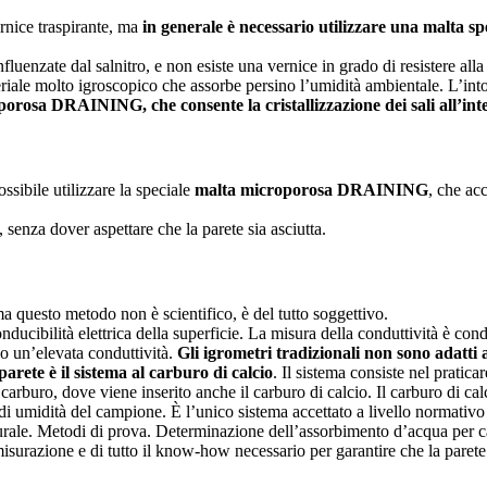
ernice traspirante, ma
in generale è necessario utilizzare una malta sp
fluenzate dal salnitro, e non esiste una vernice in grado di resistere alla c
teriale molto igroscopico che assorbe persino l’umidità ambientale. L’int
roporosa DRAINING, che consente la cristallizzazione dei sali all’int
ibile utilizzare la speciale
malta microporosa DRAINING
, che acc
, senza dover aspettare che la parete sia asciutta.
 ma questo metodo non è scientifico, è del tutto soggettivo.
nducibilità elettrica della superficie. La misura della conduttività è cond
no un’elevata conduttività.
Gli igrometri tradizionali non sono adatti
arete è il sistema al carburo di calcio
. Il sistema consiste nel pratic
carburo, dove viene inserito anche il carburo di calcio. Il carburo di ca
i umidità del campione. È l’unico sistema accettato a livello normativo 
e. Metodi di prova. Determinazione dell’assorbimento d’acqua per cap
 misurazione e di tutto il know-how necessario per garantire che la parete 