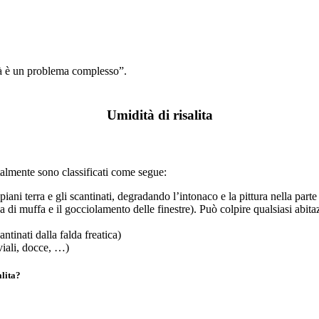
tà è un problema complesso”.
Umidità di risalita
talmente sono classificati come segue:
iani terra e gli scantinati, degradando l’intonaco e la pittura nella parte
i muffa e il gocciolamento delle finestre). Può colpire qualsiasi abitazio
ntinati dalla falda freatica)
viali, docce, …)
alita?