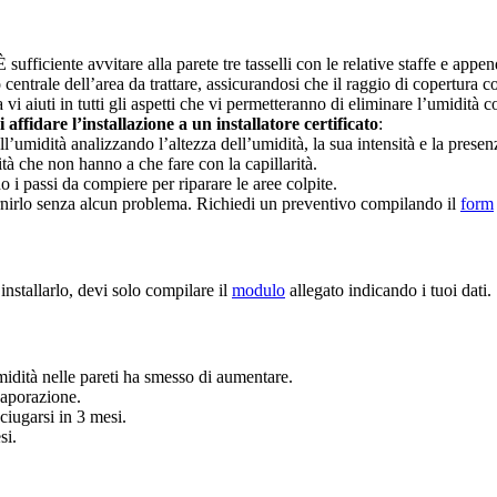
sufficiente avvitare alla parete tre tasselli con le relative staffe e appe
trale dell’area da trattare, assicurandosi che il raggio di copertura cop
a vi aiuti in tutti gli aspetti che vi permetteranno di eliminare l’umidità
affidare l’installazione a un installatore certificato
:
l’umidità analizzando l’altezza dell’umidità, la sua intensità e la presen
tà che non hanno a che fare con la capillarità.
o i passi da compiere per riparare le aree colpite.
fornirlo senza alcun problema. Richiedi un preventivo compilando il
form
installarlo, devi solo compilare il
modulo
allegato indicando i tuoi dati.
ità nelle pareti ha smesso di aumentare.
vaporazione.
ciugarsi in 3 mesi.
si.