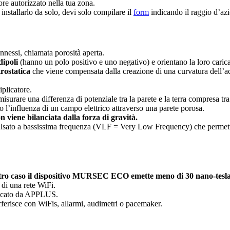
re autorizzato nella tua zona.
tallarlo da solo, devi solo compilare il
form
indicando il raggio d’azi
nnessi, chiamata porosità aperta.
dipoli
(hanno un polo positivo e uno negativo) e orientano la loro carica
rostatica
che viene compensata dalla creazione di una curvatura dell’a
iplicatore.
isurare una differenza di potenziale tra la parete e la terra compresa tra
o l’influenza di un campo elettrico attraverso una parete porosa.
n viene bilanciata dalla forza di gravità.
o a bassissima frequenza (VLF = Very Low Frequency) che permette di 
tro caso il dispositivo MURSEC ECO emette meno di 30 nano-tesla
 di una rete WiFi.
ficato da APPLUS.
ferisce con WiFis, allarmi, audimetri o pacemaker.