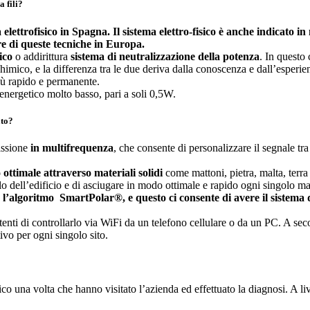
a fili?
elettrofisico in Spagna. Il sistema elettro-fisico è anche indicato 
re di queste tecniche in Europa.
ico
o addirittura
sistema di neutralizzazione della potenza
. In questo
-chimico, e la differenza tra le due deriva dalla conoscenza e dall’esperi
ù rapido e permanente.
ergetico molto basso, pari a soli 0,5W.
ato?
issione
in multifrequenza
, che consente di personalizzare il segnale tr
ottimale attraverso materiali solidi
come mattoni, pietra, malta, terra 
 dell’edificio e di asciugare in modo ottimale e rapido ogni singolo mat
e
l’algoritmo SmartPolar®, e questo ci consente di avere il sistema d
 di controllarlo via WiFi da un telefono cellulare o da un PC. A second
ivo per ogni singolo sito.
ico una volta che hanno visitato l’azienda ed effettuato la diagnosi. A li