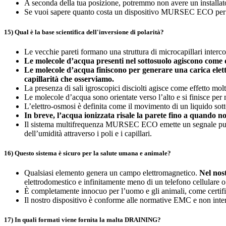
A seconda della tua posizione, potremmo non avere un installato
Se vuoi sapere quanto costa un dispositivo MURSEC ECO per ins
15) Qual è la base scientifica dell'inversione di polarità?
Le vecchie pareti formano una struttura di microcapillari interco
Le molecole d’acqua presenti nel sottosuolo agiscono come 
Le molecole d’acqua finiscono per generare una carica elett
capillarità che osserviamo.
La presenza di sali igroscopici disciolti agisce come effetto molt
Le molecole d’acqua sono orientate verso l’alto e si finisce per m
L’elettro-osmosi è definita come il movimento di un liquido sott
In breve, l’acqua ionizzata risale la parete fino a quando no
Il sistema multifrequenza MURSEC ECO emette un segnale pulsat
dell’umidità attraverso i poli e i capillari.
16) Questo sistema è sicuro per la salute umana e animale?
Qualsiasi elemento genera un campo elettromagnetico.
Nel nos
elettrodomestico e infinitamente meno di un telefono cellulare o
È completamente innocuo per l’uomo e gli animali, come certi
Il nostro dispositivo è conforme alle normative EMC e non inter
17) In quali formati viene fornita la malta DRAINING?