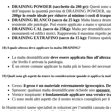
DRAINING POWDER (sacchetto da 200 gr):
Questi sono sa
dell’impasto la quantità prevista di DRAINING POWDER, sia 
200gr lo rende ideale per ridurre al minimo i costi di traspor
DRAINING BLANCO (sacco da 25 kg):
Malta bianca deumid
resistente alle patologie. Può essere applicato a mano o spruzza
DRAINING CAL (sacco da 25Kg):
Malta per deumidificazion
monumenti ed edifici storici. Rappresenta il massimo rispetto per
DRAINING EXTRAFINO (sacco da 15 kg):
Finitura spat
18) A quale altezza devo applicare la malta DRAINING?
La malta deumidificante
deve essere applicata fino all’altezz
che livello è arrivata la patologia.
È un errore comune applicare la malta più in basso del necessario
19) Quali sono gli aspetti da tenere in considerazione quando si applica la 
Gesso:
il gesso è un materiale estremamente igroscopico. De
Spessore: qualsiasi malta deumidificante richiede uno
spessore
Vernice traspirante:
è fondamentale applicare una vernice tr
Ci sono molti altri aspetti che il nostro tecnico consiglierà per il
In Humicontrol siamo specialisti in soluzioni per l’umidità causata da ca