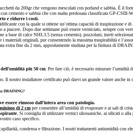
cchetti da 200gr che vengono mescolati con porland e sabbia. È il forma
con cemento e sabbia che con malta predosata classificata GP-CSII
to e ridurre i costi.
ificante con la quale si ottiene un’ottima capacità di traspirazione e di
to a piacere. Dopo due settimane può essere verniciato, sempre con verni
e a base di calce NHL3.5 (senza cemento), pozzolani, inerti selezionati 
 i materiali originali, pur consentendo la massima traspirabilità e l’ass
olata extra fine da 2 mm, appositamente studiata per la finitura d
a dell’umidità più 50 cm
. Per fare ciò, è necessario misurare l’umidità 
. Il nostro installatore certificato può darvi un grande valore anche in 
malta DRAINING?
ve essere rimosso dall’intera area con patologia.
 minimo di 2 cm
per consentire all’umidità di evaporare e ai sali di crist
aspirante
. Si consiglia di utilizzare vernici silossaniche, ai silicati o alla 
 vostro caso specifico.
pillarità, condensa e filtrazione. I nostri trattamenti antiumidità con ele