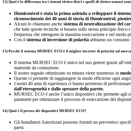
12) Qual è la differenza tra i sistemi elettro-fisici e quelli di elettro-osmosi senz
Humicontrol è stata la prima azienda a sviluppare il sistema 
riconoscimento dei 40 anni di storia di Humicontrol, pionie
Alcuni lo chiamano anche
sistema di neutralizzazione del car
che tutte queste tecniche si basano sullo stesso principio fisico
frequenza che ottengono la massima essiccazione e nel modo pi
Con il
sistema di inversione di polarità
abbiamo un consumo en
13) Perché il sistema MURSEC ECO è il miglior inverter di polarità sul merc
Il sistema MURSEC ECO è unico nel suo genere grazie all’em
materiale da costruzione.
Il nostro segnale ottimizzato su misura viene trasmesso in
modo 
Questo ci permette di raggiungere in modo efficiente ogni angolo
I nostri 40 anni di esperienza ci hanno permesso di perfezionar
dall’eterogeneità e dallo spessore della parete.
MURSEC ECO è anche l’unico dispositivo che permette agli utenti
parametri per ottimizzare il processo di essiccazione del disposit
14) Qual è il prezzo dei dispositivi MURSEC ECO?
Gli Installatori Autorizzati possono fornirti un preventivo specif
paesi.