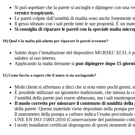
Si può aspettare che la parete si asciughi e dipingere con una v
vernice traspirante.
Le pareti colpite dall’umidità di risalita sono anche fortemente in
Il gesso idratato con i sali perde tutte le sue proprietà. È un ma
Si consiglia di riparare le pareti con la speciale malta mic
10) Qual è la malta più adatta per riparare le pareti scrostate?
Subito dopo l’installazione del dispositivo MURSEC ECO, è poss
salnitro al suo interno.
Applicando la malta drenante si
può dipingere dopo 15 giorni
11) Come faccio a sapere che il muro si sta asciugando?
Molti clienti si affrettano a dirci che si nota entro pochi giorni,
È possibile utilizzare un igrometro tradizionale, che misura la co
l’umidità della parete può essere abbassata, ma i sali mantengo
Il modo corretto per misurare il contenuto di umidità della p
della parete. Questo materiale viene depositato nella pompa per 
Il manometro della pompa a carburo indica l’esatta percentuale d
UNE EN ISO 15801:2010 (Conservazione del patrimonio cultural
I nostri installatori certificati dispongono di questi strumenti di