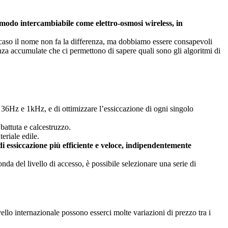
in modo intercambiabile come elettro-osmosi wireless, in
 caso il nome non fa la differenza, ma dobbiamo essere consapevoli
enza accumulate che ci permettono di sapere quali sono gli algoritmi di
a 36Hz e 1kHz, e di ottimizzare l’essiccazione di ogni singolo
battuta e calcestruzzo.
eriale edile.
i essiccazione più efficiente e veloce, indipendentemente
a del livello di accesso, è possibile selezionare una serie di
vello internazionale possono esserci molte variazioni di prezzo tra i