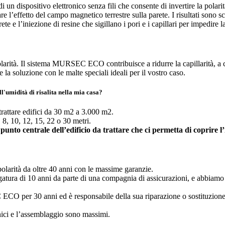
di un dispositivo elettronico senza fili che consente di invertire la polar
e l’effetto del campo magnetico terrestre sulla parete. I risultati sono sc
te e l’iniezione di resine che sigillano i pori e i capillari per impedire la
polarità. Il sistema MURSEC ECO contribuisce a ridurre la capillarità, a 
 la soluzione con le malte speciali ideali per il vostro caso.
'umidità di risalita nella mia casa?
rattare edifici da 30 m2 a 3.000 m2.
, 10, 12, 15, 22 o 30 metri.
o centrale dell’edificio da trattare che ci permetta di coprire l’i
polarità da oltre 40 anni con le massime garanzie.
gatura di 10 anni da parte di una compagnia di assicurazioni, e abbiamo 
ECO per 30 anni ed è responsabile della sua riparazione o sostituzione
onici e l’assemblaggio sono massimi.