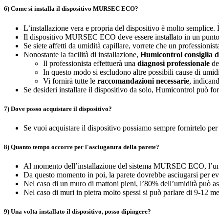
6) Come si installa il dispositivo MURSEC ECO?
L’installazione vera e propria del dispositivo è molto semplice. È 
Il dispositivo MURSEC ECO deve essere installato in un punto cen
Se siete affetti da umidità capillare, vorrete che un professionist
Nonostante la facilità di installazione,
Humicontrol consiglia di 
Il professionista effettuerà una
diagnosi professionale
del
In questo modo si escludono altre possibili cause di umidi
Vi fornirà tutte le
raccomandazioni necessarie
, indicand
Se desideri installare il dispositivo da solo, Humicontrol può 
7) Dove posso acquistare il dispositivo?
Se vuoi acquistare il dispositivo possiamo sempre fornirtelo per 
8) Quanto tempo occorre per l'asciugatura della parete?
Al momento dell’installazione del sistema MURSEC ECO, l’umid
Da questo momento in poi, la parete dovrebbe asciugarsi per e
Nel caso di un muro di mattoni pieni, l’80% dell’umidità può as
Nel caso di muri in pietra molto spessi si può parlare di 9-12 me
9) Una volta installato il dispositivo, posso dipingere?