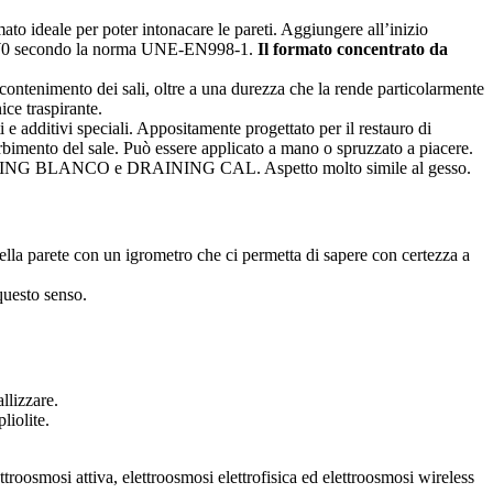
to ideale per poter intonacare le pareti. Aggiungere all’inizio
I-W0 secondo la norma UNE-EN998-1.
Il formato concentrato da
 contenimento dei sali, oltre a una durezza che la rende particolarmente
ce traspirante.
e additivi speciali. Appositamente progettato per il restauro di
orbimento del sale. Può essere applicato a mano o spruzzato a piacere.
i DRAINING BLANCO e DRAINING CAL. Aspetto molto simile al gesso.
della parete con un igrometro che ci permetta di sapere con certezza a
questo senso.
allizzare.
pliolite.
ttroosmosi attiva, elettroosmosi elettrofisica ed elettroosmosi wireless