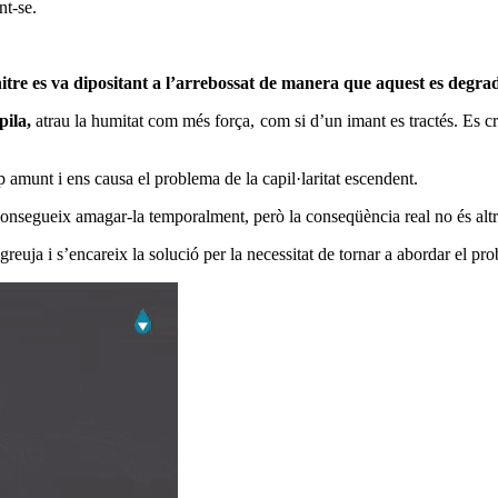
nt-se.
nitre es va dipositant a l’arrebossat de manera que aquest es degrad
pila,
atrau la humitat com més força, com si d’un imant es tractés. Es cre
 amunt i ens causa el problema de la capil·laritat escendent.
aconsegueix amagar-la temporalment, però la conseqüència real no és altr
greuja i s’encareix la solució per la necessitat de tornar a abordar el pr