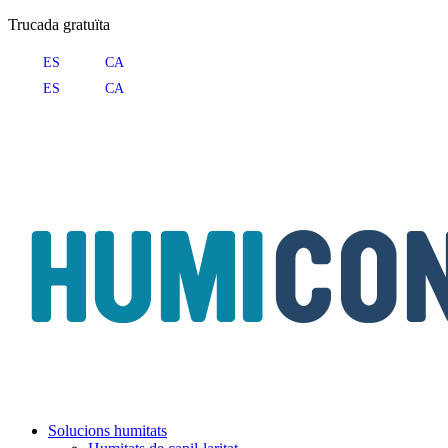
Trucada gratuïta
ES
CA
ES
CA
Solucions humitats