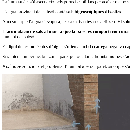
La humitat del sòl ascendeix pels porus i capil·lars per acabar evapora
L’aigua provinent del subsòl conté
sals higroscòpiques dissoltes
.
A mesura que l’aigua s’evapora, les sals dissoltes cristal·litzen.
El sal
L’acumulació de sals al mur fa que la paret es comporti com una 
humitat del subsòl.
El dipol de les molècules d’aigua s’orienta amb la càrrega negativa cap
Si s’intenta impermeabilitzar la paret per ocultar la humitat només s’
Així no se soluciona el problema d’humitat a terra i paret, sinó que s’a