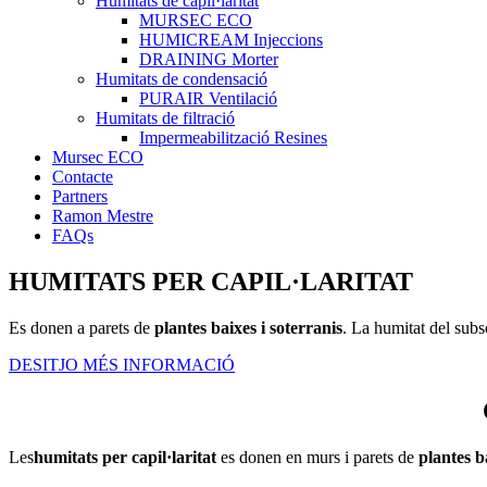
Humitats de capil·laritat
MURSEC ECO
HUMICREAM Injeccions
DRAINING Morter
Humitats de condensació
PURAIR Ventilació
Humitats de filtració
Impermeabilització Resines
Mursec ECO
Contacte
Partners
Ramon Mestre
FAQs
HUMITATS PER CAPIL·LARITAT
Es donen a parets de
plantes baixes i soterranis
. La humitat del subs
DESITJO MÉS INFORMACIÓ
Les
humitats per capil·laritat
es donen en murs i parets de
plantes b