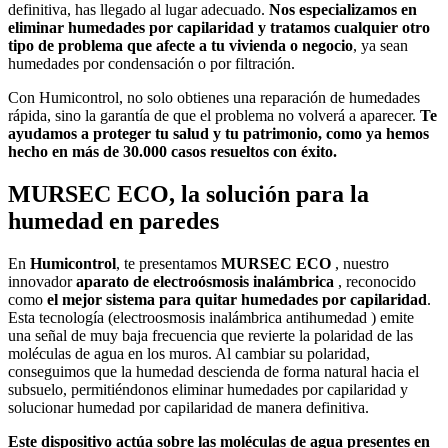
definitiva, has llegado al lugar adecuado.
Nos especializamos en
eliminar humedades por capilaridad y tratamos cualquier otro
tipo de problema que afecte a tu vivienda o negocio
, ya sean
humedades por condensación o por filtración.
Con Humicontrol, no solo obtienes una reparación de humedades
rápida, sino la garantía de que el problema no volverá a aparecer.
Te
ayudamos a proteger tu salud y tu patrimonio, como ya hemos
hecho en más de 30.000 casos resueltos con éxito.
MURSEC ECO, la solución para la
humedad en paredes
En
Humicontrol
, te presentamos
MURSEC ECO
, nuestro
innovador
aparato de electroósmosis inalámbrica
, reconocido
como
el mejor sistema para quitar humedades por capilaridad
.
Esta tecnología (
electroosmosis inalámbrica antihumedad
) emite
una señal de muy baja frecuencia que revierte la polaridad de las
moléculas de agua en los muros.
Al cambiar su polaridad,
conseguimos que la
humedad
descienda de forma natural hacia el
subsuelo, permitiéndonos
eliminar humedades por capilaridad
y
solucionar humedad por capilaridad
de manera definitiva.
Este dispositivo actúa sobre las moléculas de agua presentes en