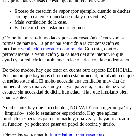
Las principales causas de este tipo de humedades son:
Exceso de creación de vapor (por ejemplo, cuando te duchas
con agua caliente a puerta cerrada y no ventilas).
Mala ventilación de la casa.
Falta de un buen aislamiento térmico.
¿Cómo tratar estas humedades por condensación? Tienes varias
formas de pararlo. La principal solución a la condensación es
mediante
ventilación mecánica controlada
. Con esto, controlas
perfectamente la ventilación y la calidad del aire interior, lo que
ayuda ya a reducir los problemas relacionados con la condensación.
De todos modos, hay que tener en cuenta otro aspecto ESENCIAL.
Por mucho que hayamos eliminado esta humedad, no olvidemos que
el
moho
sigue ahí. El moho necesida una condición muy alta de
humedad pero, una vez que ya haya aparecido, se mantiene y se
esparce sin necesidad de dicha humedad, ¡Hay que limpiarlo bien
cuanto antes!
No obstante, hay que hacerlo bien, NO VALE con coger un paño y
«limpiarlo», solo lo estaríamos esparciendo. Hay que aplicar
productos especiales para eliminarlo y, una vez ya hayan realizado
su función, ya podremos pasar un papel de cocina y tirarlo.
¿Necesitas solucionar tu
humedad por condensación
?