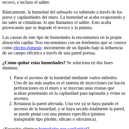
recovo, e incluso el salitre.
Básicamente, la humedad del subsuelo va subiendo a través de los
poros y capilaridades del muro. La humedad se acaba evaporando y
las sales se cristalizan, lo que llamamos el salitre. Esto acaba
provocando que se degrade el revoco y la pintura.
Las causas de este tipo de humedades la encontramos en la propia
absorción capilar. Nos encontramos con un fenómeno que se conoce
como
electro-ósmosis
: movimiento de un líquido bajo la influencia
de un campo eléctrico a través de una pared porosa.
¿Cómo quitar estas humedades?
Se soluciona en dos fases
distintas:
Parar el ascenso de la humedad mediante varios métodos.
Uno de las más usados es el sistema de inyecciones (se hacen
perforaciones en el muro y se inyectan unas resinas que
acaban penetrando en la capilaridad para taponarla y evitar su
ascenso.
Restaurar la pared afectada. Una vez ya se haya parado el
ascenso de la humedad, y se haya secado totalmente la pared,
se puede pintar con una pintura específica (pintura
transpirable tipo pliolite, silicato o siloxánica).
¿Necesitas eliminar
humedades por capilaridad
?